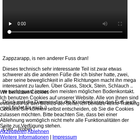
Zappzarapp, is nen anderer Fuss dran!
Dieses technisch sehr interessante Teil ist zwar etwas
schwerer als die anderen Füße die ich bisher hatte, zwei,
aber seine beweglichkeit in alle Richtungen macht ihn mega
interesannt zu laufen. Über Grass, Stock, Stein, Schlauch ..
er sucht quasi immer den meisten möglichen Bodenkontakt.
Wir benutzen Cookies
Ich benutzen Cookies auf unserer Website. Alle von ihnen sind
Drück mal die Daumen das die Krankenkasse den Fuß auch
essenziell für den Betrieb der Seite, ich benutze keine Tracking
geil findet für mich :)
Cookies. Sie können selbst entscheiden, ob Sie die Cookies
zulassen möchten. Bitte beachten Sie, dass bei einer
Ablehnung womöglich nicht mehr alle Funktionalitäten der
Seite zur Verfügung stehen.
Euer .. Robin
Akzeptieren
Ablehnen
Weitere Informationen
|
Impressum